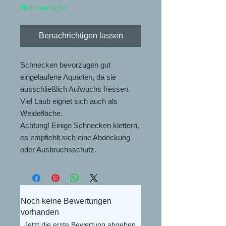
Nicht verfügbar
Benachrichtigen lassen
Schnecken bevorzugen gut
eingelaufene Aquarien, da sie
ausschließlich Aufwuchs fressen.
Viel Laub eignet sich auch als
Weidefläche.
Achtung! Einige Schnecken klettern,
es empfiehlt sich eine Abdeckung
oder Ausbruchsschutz.
Noch keine Bewertungen
vorhanden
Jetzt die erste Bewertung abgeben.