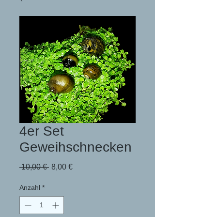
4er Set
Geweihschnecken
Standardpreis
Sale-
 10,00 € 
8,00 €
Preis
Anzahl
*