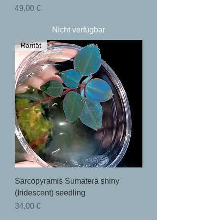
Preis
49,00 €
Nicht verfügbar
Rarität
Sarcopyramis Sumatera shiny
(Iridescent) seedling
Preis
34,00 €