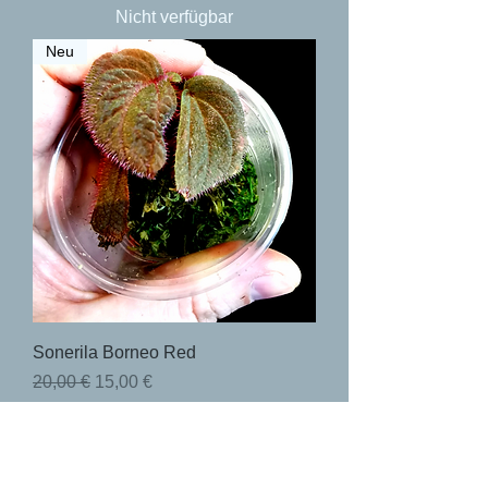
Nicht verfügbar
Neu
Sonerila Borneo Red
Standardpreis
Sale-Preis
20,00 €
15,00 €
Nicht verfügbar
Neu