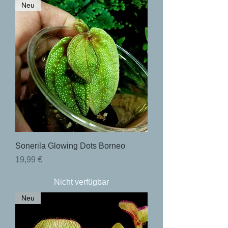
Neu
Sonerila Glowing Dots Borneo
Preis
19,99 €
Nicht verfügbar
Neu