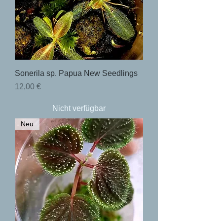
Sonerila sp. Papua New Seedlings
Preis
12,00 €
Nicht verfügbar
Neu