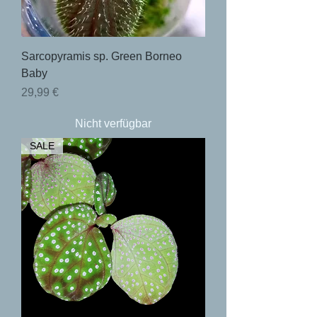
Sarcopyramis sp. Green Borneo
Baby
Preis
29,99 €
Nicht verfügbar
SALE