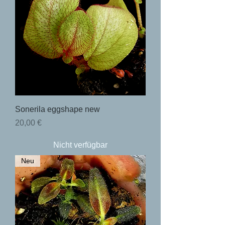
Sonerila eggshape new
Preis
20,00 €
Nicht verfügbar
Neu