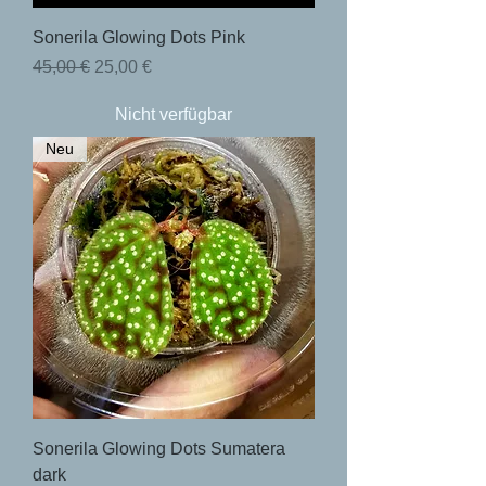
Sonerila Glowing Dots Pink
Standardpreis
Sale-Preis
45,00 €
25,00 €
Nicht verfügbar
Neu
Sonerila Glowing Dots Sumatera
dark