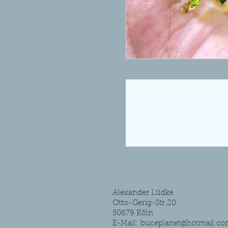
Alexander Lüdke
Otto-Gerig-Str.20
50679 Köln
E-Mail:
buceplanet@hotmail.c