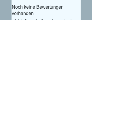
Noch keine Bewertungen
vorhanden
Jetzt die erste Bewertung abgeben.
Bewertung abgeben
Alexander Lüdke
Otto-Gerig-Str.20
50679 Köln
E-Mail:
buceplanet@hotmail.com
Impressum
Datenschutzerklärung
AGB
Widerrufsbelehrung
Versand- und Zahlungsbedingungen