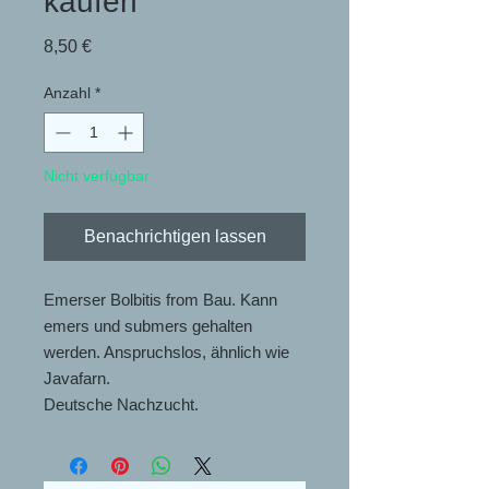
kaufen
Preis
8,50 €
Anzahl
*
Nicht verfügbar
Benachrichtigen lassen
Emerser Bolbitis from Bau. Kann
emers und submers gehalten
werden. Anspruchslos, ähnlich wie
Javafarn.
Deutsche Nachzucht.