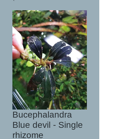
Bucephalandra
Blue devil - Single
rhizome