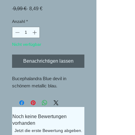
Standardpreis
Sale-
 9,99 € 
8,49 €
Preis
Anzahl
*
Nicht verfügbar
Benachrichtigen lassen
Bucephalandra Blue devil in 
schönem metallic blau. 
Noch keine Bewertungen
vorhanden
Jetzt die erste Bewertung abgeben.