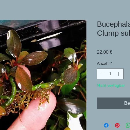
Bucephala
Clump su
Preis
22,00 €
Anzahl
*
Nicht verfügbar
Be