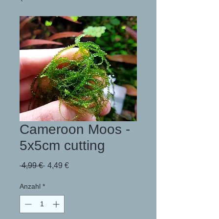
Cameroon Moos -
5x5cm cutting
Standardpreis
Sale-
 4,99 € 
4,49 €
Preis
Anzahl
*