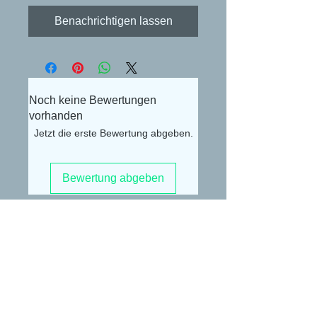
Benachrichtigen lassen
Noch keine Bewertungen
vorhanden
Jetzt die erste Bewertung abgeben.
Bewertung abgeben
Alexander Lüdke
Otto-Gerig-Str.20
50679 Köln
E-Mail:
buceplanet@hotmail.com
Impressum
Datenschutzerklärung