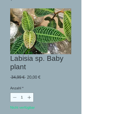
Labisia sp. Baby
plant
Standardpreis
Sale-
 34,99 € 
20,00 €
Preis
Anzahl
*
Nicht verfügbar