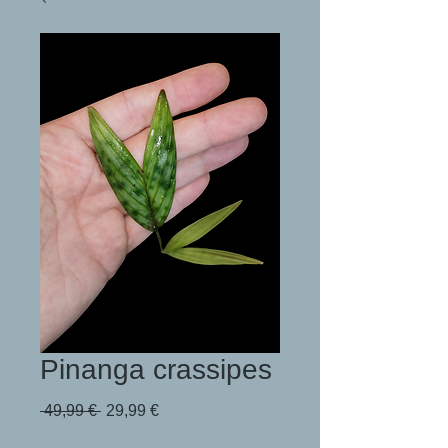
Pinanga crassipes
Standardpreis
Sale-
 49,99 € 
29,99 €
Preis