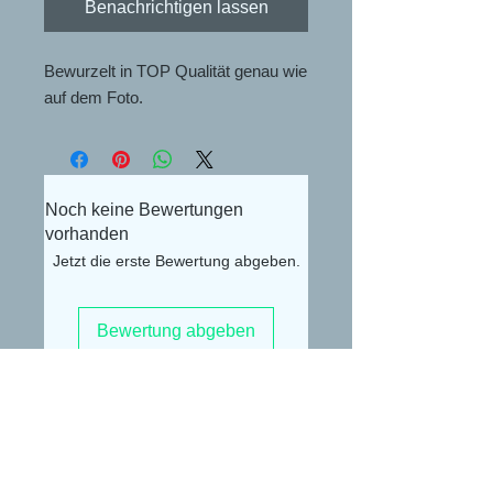
Benachrichtigen lassen
Bewurzelt in TOP Qualität genau wie
auf dem Foto.
Noch keine Bewertungen
vorhanden
Jetzt die erste Bewertung abgeben.
Bewertung abgeben
Alexander Lüdke
Otto-Gerig-Str.20
50679 Köln
E-Mail:
buceplanet@hotmail.com