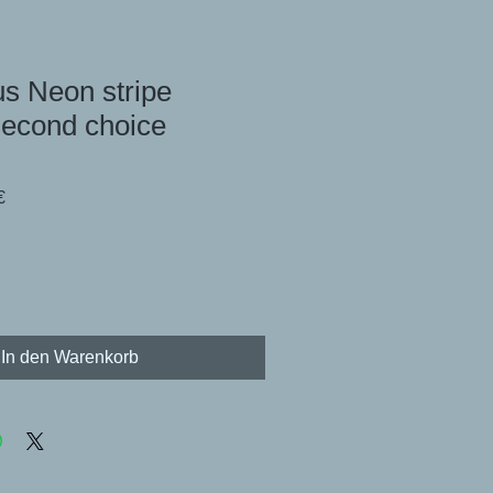
s Neon stripe
second choice
dpreis
Sale-
€
Preis
In den Warenkorb