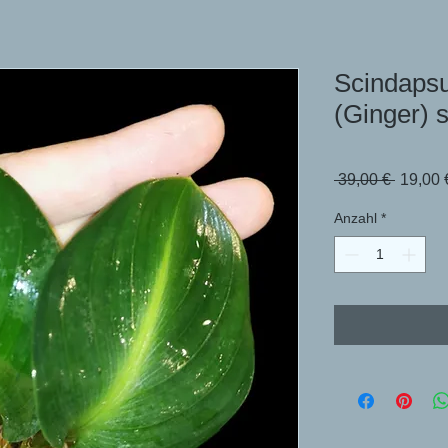
Scindapsu
(Ginger) 
Standar
 39,00 € 
19,00 
Anzahl
*