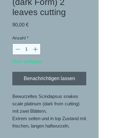
(dark Form) 2
leaves cutting
Preis
90,00 €
Anzahl
*
Nicht verfügbar
Benachrichtigen lassen
Bewurzeltes Scindapsus snakes
scale platinum (dark from cutting)
mit zwei Blättern.
Extrem selten und in top Zustand mit
frischen, langen haftwurzeln.